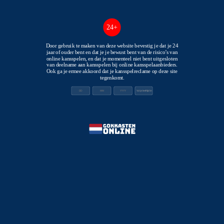
30x inzetvereiste
24+
AANMELDEN
Door gebruik te maken van deze website bevestig je dat je 24
+ DETAILS
jaar of ouder bent en dat je je bewust bent van de risico’s van
online kansspelen, en dat je momenteel niet bent uitgesloten
van deelname aan kansspelen bij online kansspelaanbieders.
AD
| 24+ voor bonussen | Speel verantwoordelijk
Ook ga je ermee akkoord dat je kansspelreclame op deze site
tegenkomt.
3
Vul je leeftijd in
★★★★☆
Nederlandse licentie
-
100% tot 250€
30x inzetvereiste
AANMELDEN
+ DETAILS
AD
| 24+ voor bonussen | Speel verantwoordelijk