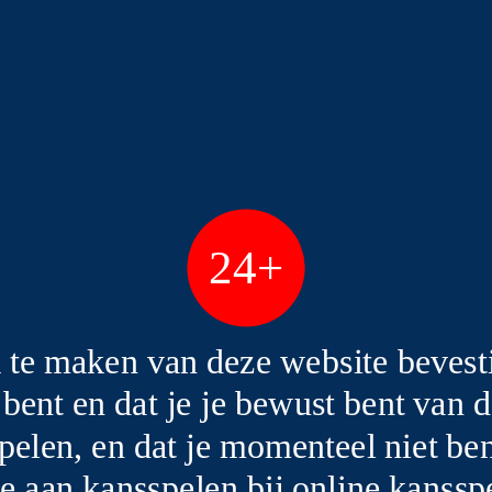
gespeeld kunnen worden.
nding binnen het spel. Ze zijn erg belangrijk voor
 bepaalde functies de oorspronkelijke inzet flink
pelletjes, speciale symbolen en gratis spins.
24+
. De beste casino software voldoet aan de strengste
gd door erkende gokentiteiten. Spelers willen zonder
gemanipuleerd kunnen worden.
 te maken van deze website bevestig
tware?
 bent en dat je je bewust bent van d
e soorten software aantreffen: instant-play, mobiel en
pelen, en dat je momenteel niet ben
nline casinospellen, maar in verschillende formaten.
het soort ervaring dat je zoekt.
 aan kansspelen bij online kanssp