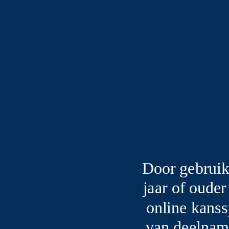
€ 100,
Je kun
RTP
94.2%
progre
Volatiliteit
HOOG
Speel voor
Jack’s Casino
,
Casino777.nl
,
De gok
echt geld op
bet365
,
Kansino
,
Circus
Cele
Je spe
‘Win a
De jac
casino
Door gebruik
verschi
jaar of ouder
Wannee
online kanss
dan ac
komen 
van deelname