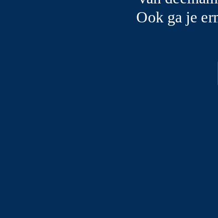
Ook ga je er
Er zij
D
D
D
D
Grat
Ook ke
active
2
1
1
5
E