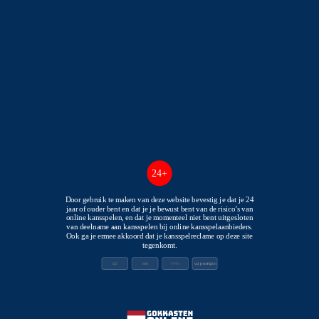
Je kunt inzetten op een enkel nummer, een kleur of
verschillende reeksen. Er zijn veel inzetcombinaties die
allemaal verschillende winkansen en uitbetalingen
opleveren.
Inside bets
Als je de lay-out van de roulettetafel beter bekijkt, zul
je merken dat het grootste deel bestaat uit de getallen
van 0 tot 36. De rest bestaat uit sectoren om te
24+
wedden op groepen getallen: oneven/even, rood/zwart,
1-18, 19-36, kolommen en tientallen. De inzetten die je
Door gebruik te maken van deze website bevestig je dat je 24
op de nummers zelf plaatst, worden inside bets
jaar of ouder bent en dat je je bewust bent van de risico’s van
online kansspelen, en dat je momenteel niet bent uitgesloten
genoemd, terwijl de inzetten op de andere reeksen
van deelname aan kansspelen bij online kansspelaanbieders.
Ook ga je ermee akkoord dat je kansspelreclame op deze site
outside bets worden genoemd.
tegenkomt.
Vul je leeftijd in
Hieronder beschrijven we de belangrijkste inside bets:
Straight: een weddenschap die slechts één