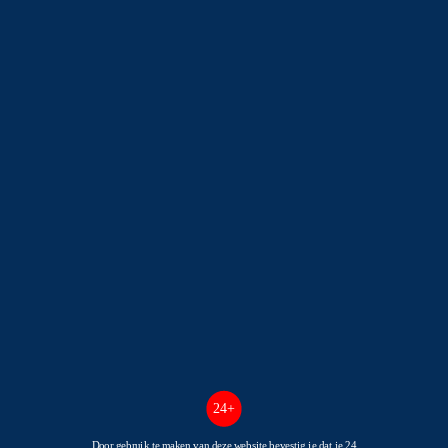
1
★★★★☆
Nederlandse licentie
-
100 Free spins
20x inzetvereiste
AANMELDEN
+ DETAILS
AD
| 24+ voor bonussen | Speel verantwoordelijk
2
★★★★☆
Nederlandse licentie
-
100% tot 250€ +
24+
100 Free spins
30x inzetvereiste
Door gebruik te maken van deze website bevestig je dat je 24