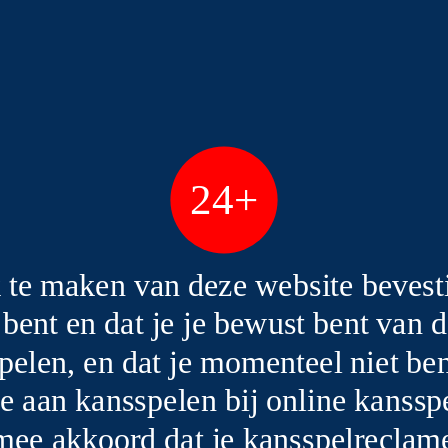
acy of the Gods Megaways speelregel
elt Legacy of the Gods Megaways op zes rollen die maxima
erden de rollen, waardoor je ruim honderdduizend maniere
.
r je vier van de bliksem-symbolen weet te bemachtigen, da
24+
 graag deze feature in, maar lukt het je niet om deze symbol
Bonus. Dit kost je honderd keer de inzet. Wanneer je deze 
aar 69,90%!
 te maken van deze website bevestig
flink wat te winnen in deze bonusronde. Je krijgt bovendien 
 bent en dat je je bewust bent van d
:
pelen, en dat je momenteel niet ben
ijftien gratis spins én een vermenigvuldiger die bij elke 
ien gratis spins én een vermenigvuldiger die bij elke win
 aan kansspelen bij online kanssp
ijf gratis spins én een vermenigvuldiger die bij elke winn
mee akkoord dat je kansspelreclame
en mystery combinatie