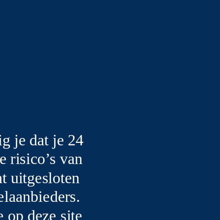
s
al zeven symbolen hoog zijn. Per draai
n krijgt om een winnende combinatie te
n activeer je de gratis spins bonus feature.
en bij elkaar te krijgen? Dan kies je voor de
optie koopt, dan stijgt bovendien ook de
 je dat je 24
ook nog eens vier opties, waaruit je kunt
e risico’s van
t uitgesloten
winnende combinatie een stapje omhoog gaat.
nende combinatie twee stappen omhoog gaat.
elaanbieders.
ende combinatie drie stappen omhoog gaat.
 op deze site