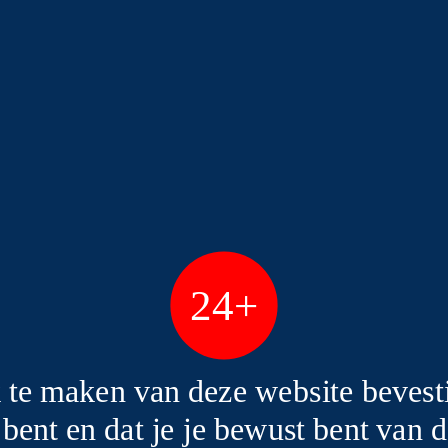
Big Bass Day at Races
Fish Eye
Fire
1 likes • 11 plays
3 likes • 150 plays
2 like
TOON ALLE PRAGMATIC PLAY GOKKASTEN
WILD GANG
TE SPELEN:
Bonus Zonder Storten
Welkomstbonus
Lic
24+
100 Free spins
-
20x inzetvereiste
Nederland
 te maken van deze website bevestig
100% tot 250€ +
 bent en dat je je bewust bent van d
-
100 Free spins