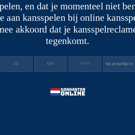
Nederland
pelen, en dat je momenteel niet ben
30x inzetvereiste
 aan kansspelen bij online kanssp
100% tot 250€
mee akkoord dat je kansspelreclame
-
30x inzetvereiste
Nederland
tegenkomt.
Vul je leeftijd in
 WILD GANG
Evi Schreurs
reurs is gespecialiseerd in het schrijven van artikelen over alles wat
rdiept ze zich in de wereld van online casino’s, bonussen, wetgevi