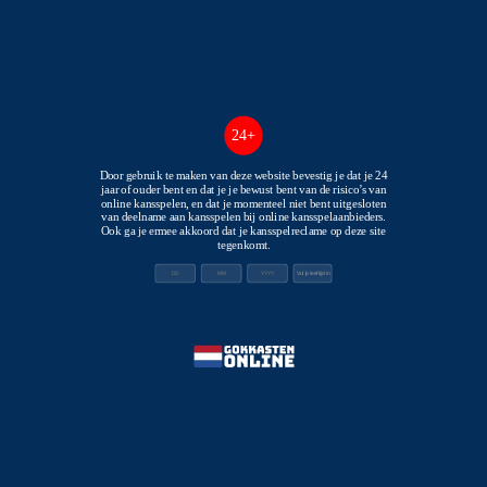
-
100 Free spins
20x inzetvereiste
24+
AANMELDEN
Door gebruik te maken van deze website bevestig je dat je 24
+ DETAILS
jaar of ouder bent en dat je je bewust bent van de risico’s van
online kansspelen, en dat je momenteel niet bent uitgesloten
van deelname aan kansspelen bij online kansspelaanbieders.
Ook ga je ermee akkoord dat je kansspelreclame op deze site
AD
| 24+ voor bonussen | Speel verantwoordelijk
tegenkomt.
Vul je leeftijd in
2
★★★★☆
Nederlandse licentie
-
100% tot 250€ +
100 Free spins
30x inzetvereiste