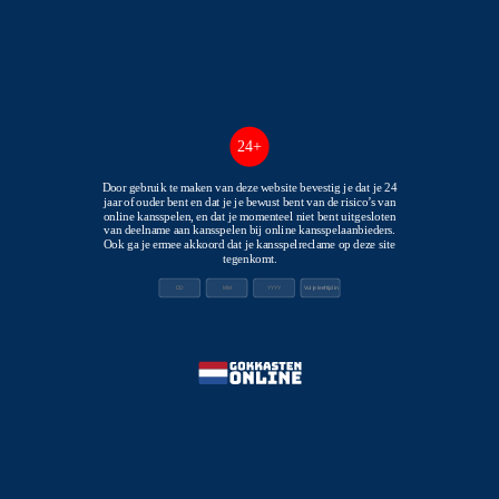
Xmas Drop
Neptune's Champions
1 likes • 3 plays
1 likes • 18 plays
24+
Door gebruik te maken van deze website bevestig je dat je 24
jaar of ouder bent en dat je je bewust bent van de risico’s van
online kansspelen, en dat je momenteel niet bent uitgesloten
van deelname aan kansspelen bij online kansspelaanbieders.
Ook ga je ermee akkoord dat je kansspelreclame op deze site
Cleopatra Megaways
Divine Dynasty Princess
tegenkomt.
1 likes • 24 plays
1 likes • 16 plays
Vul je leeftijd in
TOON ALLE HIGH 5 GAMES GOKKASTEN
ONZE FAVORIETE CASINOS OM
SHARK SHORE
TE SPELEN:
1