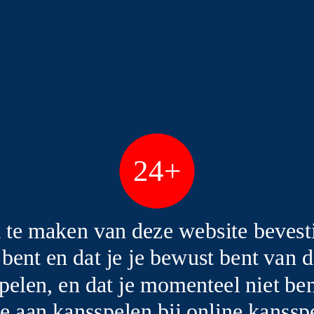
Software Leverancier
Pear Fiction Studios
Releasedatum
Augustus 2023
RTP
96,09% | 94,05% | 9
Volaliteit
Gemiddeld
Maximale winst
5.000x
Rollen x Rijen
5×3
24+
Min/Max Inzet
0.20/50
Aantal betaallijnen
243-7,776
 te maken van deze website bevestig
Thema ‘s
Dier
 bent en dat je je bewust bent van d
e basisdetails van de Blazing Mammoth XL slot
pelen, en dat je momenteel niet ben
tails, RTP en volatiliteit
 aan kansspelen bij online kanssp