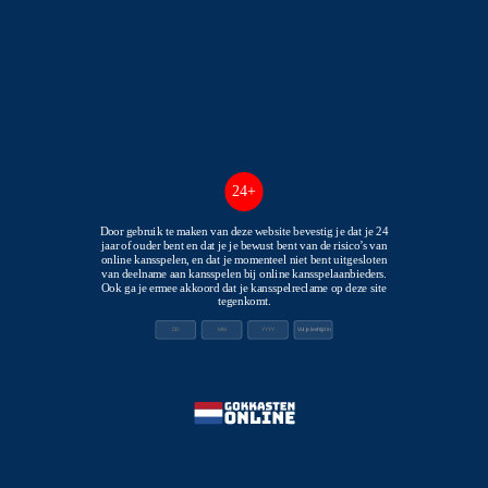
Speel voor echt geld op
Jack’s Casino
,
bet365
,
Circus
PLATINUM GODDESS
Onze Platinum Goddess review analyseert een
voorstelling van liefde tussen een sterveling en zijn
godin in deze op fantasie gebaseerde slot van High 5
24+
Games. Op een rooster van 5×3 is er een hoofdprijs
van 1.000 munten beschikbaar in deze release met een
Door gebruik te maken van deze website bevestig je dat je 24
jaar of ouder bent en dat je je bewust bent van de risico’s van
medium-hoge volatiliteit.
online kansspelen, en dat je momenteel niet bent uitgesloten
van deelname aan kansspelen bij online kansspelaanbieders.
Ook ga je ermee akkoord dat je kansspelreclame op deze site
Hoewel het RTP van 96,00% perfect gemiddeld is,
tegenkomt.
heeft de slot met 40 betaallijnen veel meer te bieden
Vul je leeftijd in
dankzij zijn twee-in-één bonusrondes. Onze review
ontrafelt precies hoe de Free Games en Super Stacks
functies samenwerken om verrukkelijke overwinningen
te leveren. Laten we dus beginnen.