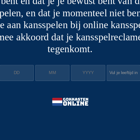
 bent en dat je je bewust bent van d
100% tot 250€ +
-
pelen, en dat je momenteel niet ben
100 Free spins
Nederlan
30x inzetvereiste
 aan kansspelen bij online kanssp
mee akkoord dat je kansspelreclame
100% tot 250€
-
tegenkomt.
30x inzetvereiste
Nederlan
Vul je leeftijd in
MOND DELUXE
Evi Schreurs