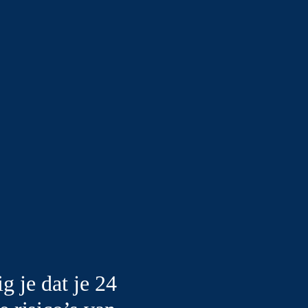
une's Champions
Cleopatra Megaways
 • 18 plays
1 likes • 24 plays
entie
AANMELDEN
dse licentie
Lees recensie
 je dat je 24
AD
| 24+ voor bonussen | Speel verantwoordelijk