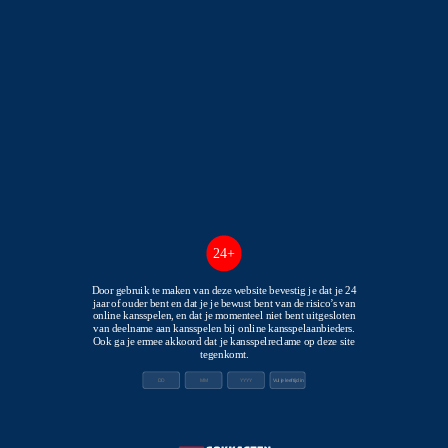
★★★★☆
Nederlandse licentie
-
100 Free spins
20x inzetvereiste
AANMELDEN
+ DETAILS
AD
| 24+ voor bonussen | Speel verantwoordelijk
24+
2
Door gebruik te maken van deze website bevestig je dat je 24
jaar of ouder bent en dat je je bewust bent van de risico’s van
★★★★☆
online kansspelen, en dat je momenteel niet bent uitgesloten
Nederlandse licentie
van deelname aan kansspelen bij online kansspelaanbieders.
Ook ga je ermee akkoord dat je kansspelreclame op deze site
tegenkomt.
-
100% tot 250€ +
Vul je leeftijd in
100 Free spins
30x inzetvereiste