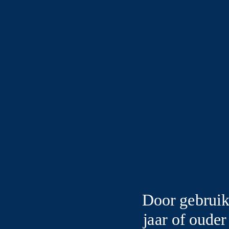
Jingle Bells Bonanza
Gem Crush
1 likes • 8 plays
1 likes • 4 plays
ONZE FAVORIETE CASINOS OM
FINN 
#
Casino
Beoordeling
1
★★★★☆
Door gebruik
jaar of ouder
2
★★★★☆