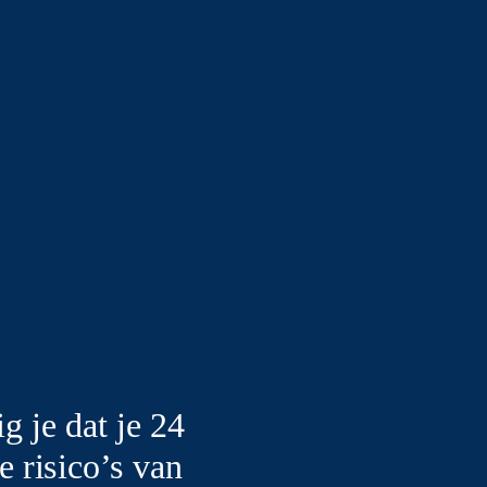
rstars
Cornelius
s • 234 plays
1 likes • 108 plays
entie
AANMELDEN
se licentie
Lees recensie
AD
| 24+ voor bonussen | Speel verantwoordelijk
 je dat je 24
e risico’s van
AANMELDEN