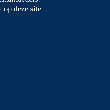
aximaal dertien gratis spins, afhankelijk
 op deze site
overigens wel honderd keer de inzet.
. Je betaald hiervoor 25% extra over je
feature te activeren.
 spelen, krijg je de kans om dit bedrag nog
tionele feature, waarbij het alles of niets
gvuldiger niet ge-reset. Bij elke winst die
n het einde van de feature zullen je
ast speelt zich af in de prehistorie. Het