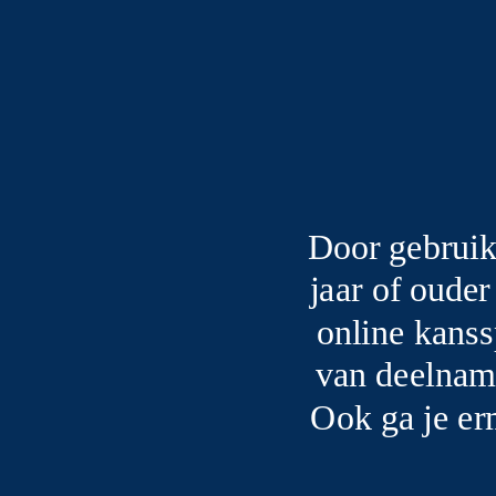
hieron
Hoe
Volatiliteit
MED
Badger
Speel voor
Jack’s Casino
,
Casino777.nl
,
winnen
echt geld op
bet365
,
Kansino
,
Circus
per sp
Op de 
Door gebruik
De pre
de rod
jaar of ouder
vol go
online kanss
om de 
active
van deelname
Ook ga je er
Bad
Badger