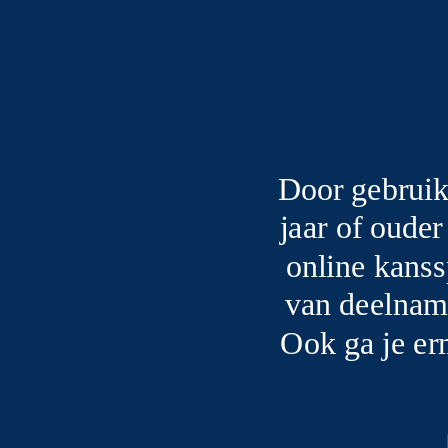
nameli
manier
Wannee
transf
ontpop
Wannee
Door gebruik
dan le
jaar of ouder
Wil
online kanss
van deelname
Het th
komt a
Ook ga je er
Het bo
winlij
gokkas