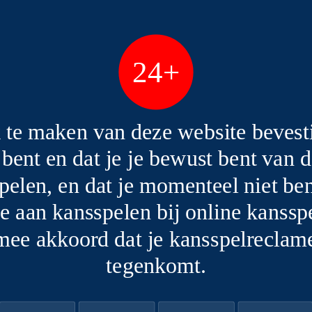
jk onder andere ook het wild symbool. Dit symbool vervang
 om winnende combinaties te maken. Maar dit is niet alles
r dit wild symbool als een donderslag bij heldere hemel 
24+
ormeren tot een Charging Wild symbool, waarmee je een gra
t dit symbool tot een expanderend symbool én geeft je da
r je dit wild symbool met een fikse donder op de tweede, 
 te maken van deze website bevestig
vert dat ook nog eens een lekker bedrag op.
 bent en dat je je bewust bent van d
d Charger thema en symbolen
pelen, en dat je momenteel niet ben
 aan kansspelen bij online kanssp
ema van Wild Charger is een uniek samengesteld thema waari
llerlei verschillende symbolen tegen die stuk voor stuk geï
mee akkoord dat je kansspelreclame
nussymbool is de bliksemschicht en wanneer je hiervan vij
tegenkomt.
n, levert dit je twaalfduizend keer de inzet op. Dit is teve
t.