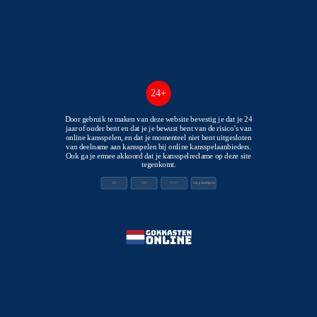
Mr. Vegas 2: Big Money Tower
Triple Cash Or Crash
1 likes • 79 plays
1 likes • 26 plays
24+
Door gebruik te maken van deze website bevestig je dat je 24
jaar of ouder bent en dat je je bewust bent van de risico’s van
online kansspelen, en dat je momenteel niet bent uitgesloten
van deelname aan kansspelen bij online kansspelaanbieders.
Ook ga je ermee akkoord dat je kansspelreclame op deze site
Charms & Treasures
Trinity Reels
tegenkomt.
1 likes • 140 plays
1 likes • 71 plays
Vul je leeftijd in
TOON ALLE BETSOFT GOKKASTEN
ONZE FAVORIETE CASINOS OM
SUPER GOLDEN
DRAGON INFERNO
TE SPELEN:
1