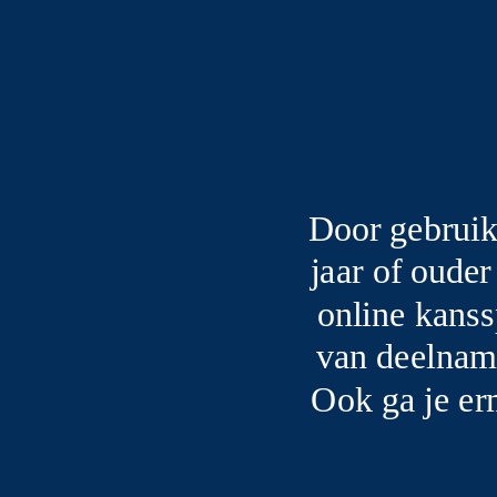
Mig
RTP
96.4%
Volatiliteit
HOOG
Je spe
een aa
Speel voor echt
Jack’s Casino
,
bet365
,
geld op
Circus
en hel
Ook vi
Door gebruik
minste
naar d
jaar of ouder
online kanss
Wannee
doorga
van deelname
gratis
Ook ga je er
Mig
Mighty
bekend