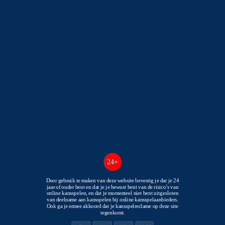
1
★★★★☆
Nederlandse licentie
-
100 Free spins
20x inzetvereiste
AANMELDEN
+ DETAILS
AD
| 24+ voor bonussen | Speel verantwoordelijk
2
24+
★★★★☆
Nederlandse licentie
Door gebruik te maken van deze website bevestig je dat je 24
jaar of ouder bent en dat je je bewust bent van de risico’s van
online kansspelen, en dat je momenteel niet bent uitgesloten
-
100% tot 250€ +
van deelname aan kansspelen bij online kansspelaanbieders.
Ook ga je ermee akkoord dat je kansspelreclame op deze site
100 Free spins
tegenkomt.
30x inzetvereiste