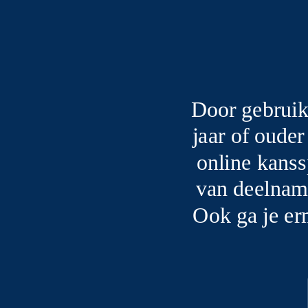
Aro
Volatiliteit
MED
Je spe
Speel voor echt
Jack’s Casino
,
Casino777.nl
,
te ku
geld op
bet365
,
Circus
Je kom
Door gebruik
mee na
symboo
jaar of ouder
Ook ko
online kanss
featur
van deelname
een bo
eerstv
Ook ga je er
Ook ko
eens f
dan de
alles k