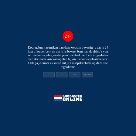
1 likes • 39 plays
2 likes • 113 plays
24+
Door gebruik te maken van deze website bevestig je dat je 24
jaar of ouder bent en dat je je bewust bent van de risico’s van
online kansspelen, en dat je momenteel niet bent uitgesloten
van deelname aan kansspelen bij online kansspelaanbieders.
Almighty Reels - Realm of Poseidon
Wild at Heart
Ook ga je ermee akkoord dat je kansspelreclame op deze site
3 likes • 266 plays
1 likes • 204 plays
tegenkomt.
Vul je leeftijd in
TOON ALLE NOVOMATIC GOKKASTEN
ONZE FAVORIETE CASINOS OM
DRAGON'S
DEEP
TE SPELEN:
1
★★★★☆
Nederlandse licentie