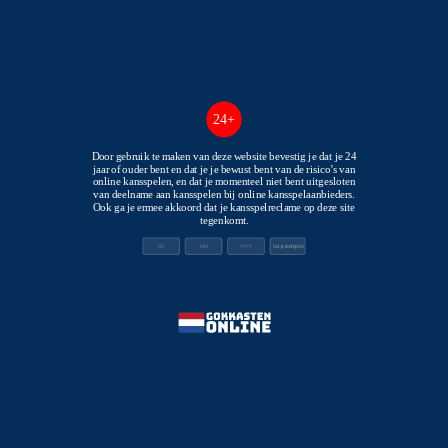
1 likes • 32 plays
2 likes • 113 plays
24+
Door gebruik te maken van deze website bevestig je dat je 24
jaar of ouder bent en dat je je bewust bent van de risico’s van
online kansspelen, en dat je momenteel niet bent uitgesloten
van deelname aan kansspelen bij online kansspelaanbieders.
Almighty Reels - Realm of Poseidon
Almighty Reels Power of Zeus
Ook ga je ermee akkoord dat je kansspelreclame op deze site
3 likes • 266 plays
2 likes • 277 plays
tegenkomt.
Vul je leeftijd in
TOON ALLE NOVOMATIC GOKKASTEN
ONZE FAVORIETE CASINOS OM
ATTILA
TE
SPELEN:
1
★★★★☆
Nederlandse licentie