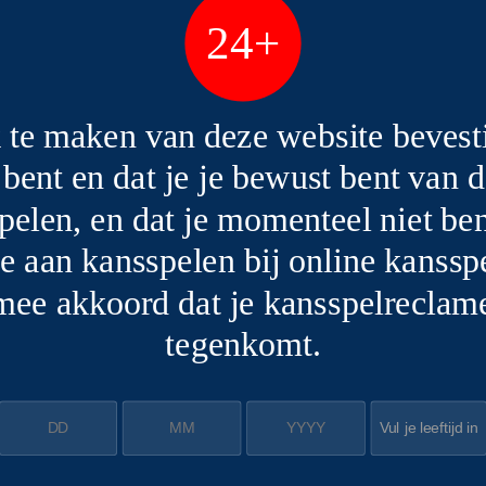
24+
ymbolen vervangen alle andere symbolen in het spel. Ze ku
atie met bonussymbolen om de Hold the Jackpot-functie t
ssieke symbolen 9 tot A vormen het onderste deel van de ui
 te maken van deze website bevestig
 een grotere uitbetaling opleveren.
 bent en dat je je bewust bent van d
ning Sun gratis spins en bonussen
pelen, en dat je momenteel niet ben
langrijkste bonusspel van Burning Sun is het Hold the Jac
 aan kansspelen bij online kanssp
ren moet je minstens 6 bonussymbolen van elke type laten l
mee akkoord dat je kansspelreclame
 Heb je eenmaal het bonusspel geactiveerd, dan begin je m
zet de spinteller terug naar drie. De bonus gaat door totdat 
tegenkomt.
 gevuld zijn met bonussymbolen.
 in het basisspel een Mystery symbool of een Jackpot Myst
 to Infinity-logo, vergroot je je kansen om het jackpot bonu
Vul je leeftijd in
clusie Burning Sun