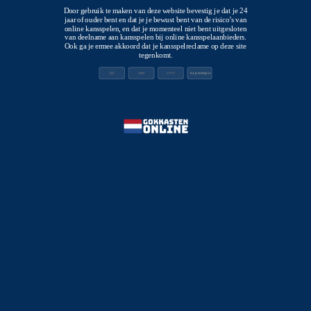
verkennen en ontdekken wat het onderscheidt in de
Door gebruik te maken van deze website bevestig je dat je 24
wereld van
online slots
.
jaar of ouder bent en dat je je bewust bent van de risico’s van
online kansspelen, en dat je momenteel niet bent uitgesloten
van deelname aan kansspelen bij online kansspelaanbieders.
Ook ga je ermee akkoord dat je kansspelreclame op deze site
Software Provider
Wazdan Slots
tegenkomt.
Vul je leeftijd in
Release Date
Augustus 2023
RTP
96.06%
Volaliteit
Verschillend
Max Win
500x
3 Rollen and 3
Rollen x Rijen
rijen
Minimum – Maximum
$0.20 – $10,000
Bet
Aantal Betaallijnen
1