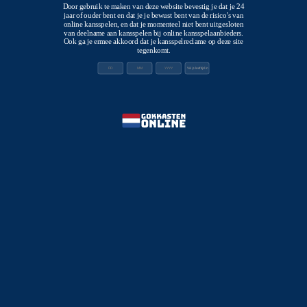
Door gebruik te maken van deze website bevestig je dat je 24
jaar of ouder bent en dat je je bewust bent van de risico’s van
Aantal winlijnen
1
online kansspelen, en dat je momenteel niet bent uitgesloten
van deelname aan kansspelen bij online kansspelaanbieders.
Ook ga je ermee akkoord dat je kansspelreclame op deze site
tegenkomt.
Thema ‘s
Schatten, Aziatisch
Vul je leeftijd in
De basisdetails van de
9 Coins Grand
Diamond
Slot
9 Coins Grand Diamond Details,
RTP en Volatiliteit
Deze nieuwste editie van Wazdan’s 9 Coins-serie heeft
een vertrouwde look en feel ten opzichte van zijn
voorgangers. Het ziet echter ook de toevoeging van
twee nieuwe bonussen, Cash Out en Chance Level, plus
een aanzienlijk hogere maximale winst van 5.000x.
Het spel bevat negen individuele rollen in een rasterlay-
out van 3×3. In tegenstelling tot de meeste
online slots
,