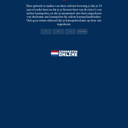
Spins.
Door gebruik te maken van deze website bevestig je dat je 24
jaar of ouder bent en dat je je bewust bent van de risico’s van
e
2
storting: Een 75% bonus, tot een
online kansspelen, en dat je momenteel niet bent uitgesloten
van deelname aan kansspelen bij online kansspelaanbieders.
maximumbedrag van €200,- en daarbij 40 Free
Ook ga je ermee akkoord dat je kansspelreclame op deze site
tegenkomt.
Spins op de gokkast
Butterfly Stax
e
3
storting: Een 100% bonus, tot een
Vul je leeftijd in
maximumbedrag van €100,- en daarbij 20 Free
Spins op de gokkast
Hotline 2.
Bonusvoorwaarden:
Deze bonussen zijn altijd te mooi om waar te zijn en er
zitten dan ook flink wat voorwaarden aan verbonden.
Om de bonus te kunnen ontvangen moet je minimaal
een bedrag storten van €20,-. Wanneer je winst
behaald met de bonussen, moet je deze 30 keer
rondspelen voordat je de winst daadwerkelijk kan laten
uitbetalen, dit betekent dus dat je het bedrag van de
bonus 30 keer opnieuw in moet zetten. Er geldt een