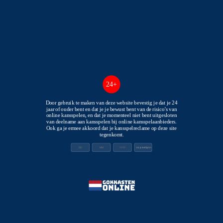
★★★★☆
Nederlandse licentie
-
100% tot 250€ +
100 Free spins
30x inzetvereiste
AANMELDEN
24+
+ DETAILS
Door gebruik te maken van deze website bevestig je dat je 24
jaar of ouder bent en dat je je bewust bent van de risico’s van
online kansspelen, en dat je momenteel niet bent uitgesloten
van deelname aan kansspelen bij online kansspelaanbieders.
AD
| 24+ voor bonussen | Speel verantwoordelijk
Ook ga je ermee akkoord dat je kansspelreclame op deze site
tegenkomt.
2
Vul je leeftijd in
★★★★☆
Nederlandse licentie
-
100% tot 250€
30x inzetvereiste