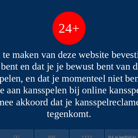
speel je Treasures of the Dead?
res of the Dead heeft vijf rollen, drie rijen en 10 winlijnen 
24+
n € 50 per spin. Je kunt dit spel winnen door drie of meer 
, te beginnend aan de linkerkant.
bolen met de laagste waarde zijn 10, J, Q, K en A. De mee
 te maken van deze website bevestig
arao’s en de avonturier Amber Wild. Deze symbolen kunnen 
 bent en dat je je bewust bent van d
ijf op een rij. Het wild symbool is ook het scatter symboo
van een boek waar soms een scarabee op staat.
pelen, en dat je momenteel niet ben
asures of the Dead bonusfuncties
 aan kansspelen bij online kanssp
mee akkoord dat je kansspelreclame
aures of the Dead kun je genieten van geweldige bonusfuncti
catter symbolen kan laten landen. Als het wild symbool een 
tegenkomt.
links van de rollen voor de HyperLines-functie. Als de sca
 het naar de rechterkant van de rollen en verhoogt de mult
perLine te laten landen, wordt de vermenigvuldiger van die
Vul je leeftijd in