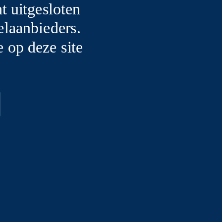
dse licentie
Lees recensie
t uitgesloten
AD
| 24+ voor bonussen | Speel verantwoordelijk
elaanbieders.
AANMELDEN
 op deze site
dse licentie
Lees recensie
AD
| 24+ voor bonussen | Speel verantwoordelijk
 met de iGaming industrie te maken heeft. Al acht
ng omtrent online gokken, sportweddenschappen en