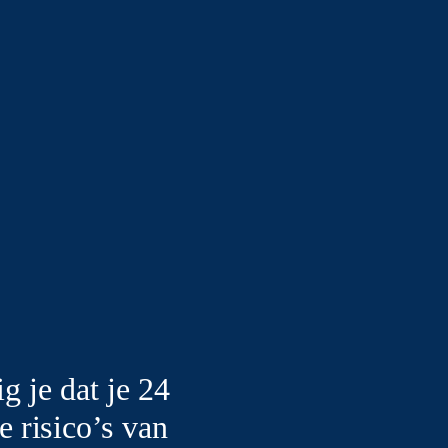
entie
AANMELDEN
dse licentie
Lees recensie
AD
| 24+ voor bonussen | Speel verantwoordelijk
 je dat je 24
AANMELDEN
e risico’s van