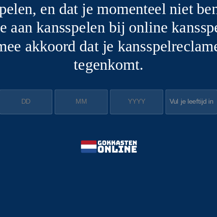
Nederlan
pelen, en dat je momenteel niet ben
30x inzetvereiste
 aan kansspelen bij online kanssp
100% tot 250€
mee akkoord dat je kansspelreclame
-
30x inzetvereiste
Nederlan
tegenkomt.
Vul je leeftijd in
ANTASTIC LOBSTERS
Evi Schreurs
reurs is gespecialiseerd in het schrijven van artikelen over alles wat
rdiept ze zich in de wereld van online casino’s, bonussen, wetgevi