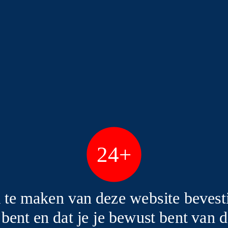
10000 BC DoubleMax GigaBlox
21 Thor Lightning Ways
12 Trojan Mysteries
1 likes • 1 plays
1 likes • 41 plays
NTASTIC LOBSTERS
TE SPELEN:
Bonus Zonder Storten
Welkomstbonus
Lic
24+
100 Free spins
-
20x inzetvereiste
Nederlan
 te maken van deze website bevestig
100% tot 250€ +
 bent en dat je je bewust bent van d
-
100 Free spins