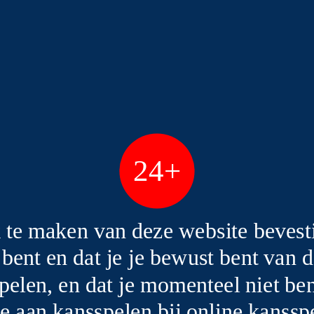
Tot slot kun je voor professionele hulp terecht op hu
doorgestuurd worden naar derde partijen die proble
komen.
Bonussen & Promoties
Het
gros van de online casino’s
probeert nieuwe spele
welkomstbonus, wat meestal betekent dat je een be
stortingen verdiend. Bij Crazy Fox casino pakken ze 
24+
Er wordt hier geen stortingsbonus aangeboden maar
verliezen terugbetaald. Deze cashback bonus is een 
casino’s, je hebt namelijk de optie om 20% van je verl
 te maken van deze website bevestig
verliezen worden elke dag na middernacht berekend, 
 bent en dat je je bewust bent van d
€499,- ligt, krijg je 10% van je verliezen terug. Dit p
meer dan €5000,- verliest op een dag krijg je de ma
pelen, en dat je momenteel niet ben
geen maximumbedrag aan deze cashback verbonden, 
 aan kansspelen bij online kanssp
(wat we natuurlijk niet hopen), dan krijg je de volge