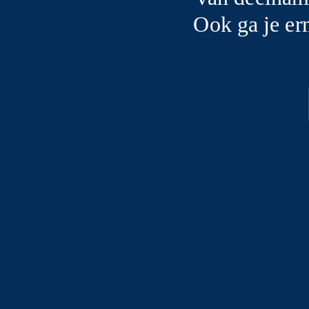
Ook ga je er