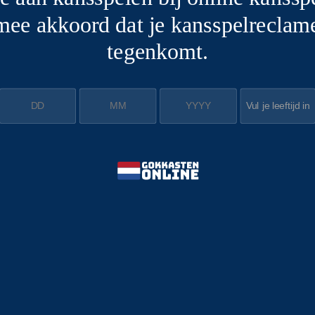
account. De rondspeelvoorwaarde voor deze cashbac
mee akkoord dat je kansspelreclame
bedrag wat je teruggestort hebt gekregen dus), 3 ke
winst uit kan laten betalen. Dit ligt een heel stuk la
tegenkomt.
concurrerende online casino’s, waar het vaak gaat 
vaker rondspelen van je bonus.
Vul je leeftijd in
Verder zitten er geen addertjes onder het gras, Craz
met zijn spelers. Iets wat, wat ons betreft, alleen ma
wat ze uniek maakt tegenover hun concurrenten.
Naast de cashback bonus, heb je als speler bij Crazy
winnen door middel van deelname aan een van hun r
die toernooien is het ‘Slots party’ toernooi. Alle a
onderdeel van dit toernooi en het gaat er uiteraard o
in een bepaalde periode meer geld wint dan je concu
liefst €5000,-. De voorwaarde is wel dat je echt gel
van het toernooi wat meestal een week duurt.
Naast het wekelijkse ‘Slots party’ toernooi, organis