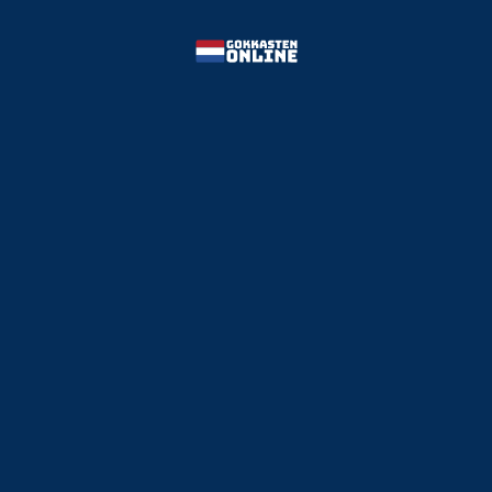
STUDIOS SLOTS
1
★★★★☆
Nederlandse licentie
-
100% tot 250€
30x inzetvereiste
AANMELDEN
+ DETAILS
AD
| 24+ voor bonussen | Speel verantwoordelijk
BETAALMETHODEN