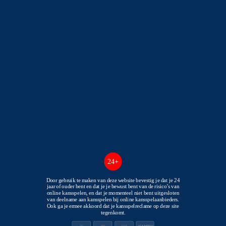
Money Farm Megaways
Halloween Farm
1 likes • 119 plays
1 likes • 15 plays
ONZE FAVORIETE CASINOS OM
X-MAS
EXPRESS
TE SPELEN:
24+
1
Door gebruik te maken van deze website bevestig je dat je 24
★★★★☆
Nederlandse licentie
jaar of ouder bent en dat je je bewust bent van de risico’s van
online kansspelen, en dat je momenteel niet bent uitgesloten
van deelname aan kansspelen bij online kansspelaanbieders.
Ook ga je ermee akkoord dat je kansspelreclame op deze site
-
tegenkomt.
100 Free spins
Vul je leeftijd in