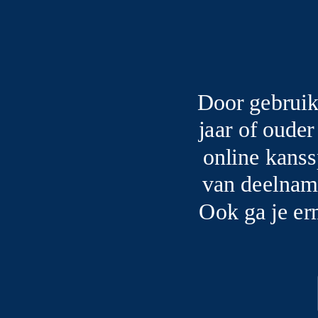
Rugby Penny Roller
Cock-A-Doodle Moo
1 likes • 11 plays
1 likes • 2 plays
Door gebruik
GOKKAST BEOORDELING
jaar of ouder
THU
online kanss
van deelname
Ook ga je er
Evi Sch
jaar ve
de laat
RTP
96.65%
evoluer
Volatiliteit
MED