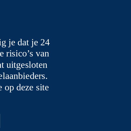
 je dat je 24
e risico’s van
t uitgesloten
elaanbieders.
 op deze site
 met de iGaming industrie te maken heeft. Al acht
ng omtrent online gokken, sportweddenschappen en
 wereld omdat deze industrie heel sterk blijft
asino’s, crash games of slots met innovatieve