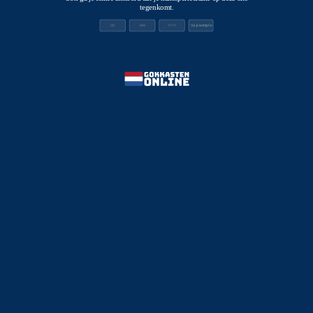
tegenkomt.
★★★★☆
Nederlandse licentie
Vul je leeftijd in
-
100 Free spins
20x inzetvereiste
AANMELDEN
+ DETAILS
AD
| 24+ voor bonussen | Speel verantwoordelijk
2
★★★★☆
Nederlandse licentie
-
100% tot 250€ +
100 Free spins
30x inzetvereiste