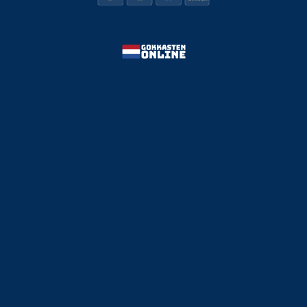
20x inzetvereiste
AANMELDEN
+ DETAILS
AD
| 24+ voor bonussen | Speel verantwoordelijk
2
★★★★☆
Nederlandse licentie
-
100% tot 250€
30x inzetvereiste
AANMELDEN
+ DETAILS
AD
| 24+ voor bonussen | Speel verantwoordelijk