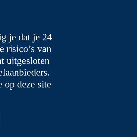
 tweede, derde en vierde rol. Elke keer dat
de reels oplicht en je beloond met een re-
 bemachtigen, dan word je beloond met tien
 je dat je 24
at bent op telkens op de ‘spin’ knop te
e risico’s van
ie. Hiermee krijg je de mogelijkheid om het
belangrijk om deze functie eerst in te stellen
t uitgesloten
elaanbieders.
 op deze site
 laag uitbetalende symbolen van deze
emachtigen op een actieve winlijn, ontvang
de inzet wanneer je hiervan vijf hebt weten