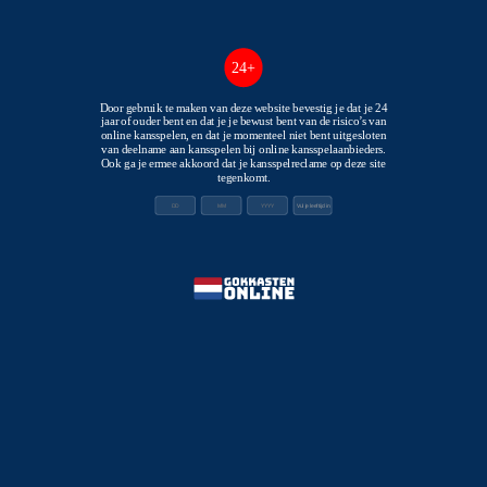
AANMELDEN
24+
+ DETAILS
Door gebruik te maken van deze website bevestig je dat je 24
AD
| 24+ voor bonussen | Speel verantwoordelijk
jaar of ouder bent en dat je je bewust bent van de risico’s van
online kansspelen, en dat je momenteel niet bent uitgesloten
van deelname aan kansspelen bij online kansspelaanbieders.
Ook ga je ermee akkoord dat je kansspelreclame op deze site
3
tegenkomt.
★★★★☆
Nederlandse licentie
Vul je leeftijd in
-
100% tot 250€
30x inzetvereiste
AANMELDEN
+ DETAILS
AD
| 24+ voor bonussen | Speel verantwoordelijk