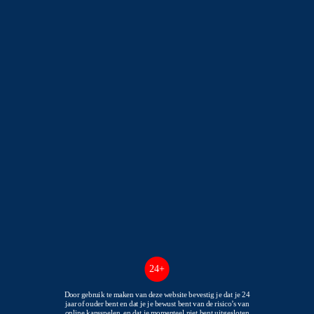
Lord Venom
Sleepy Grandpa
1 likes • 21 plays
1 likes • 7 plays
ONZE FAVORIETE CASINOS OM
BLADE MASTER
TE SPELEN:
1
★★★★☆
Nederlandse licentie
-
100 Free spins
20x inzetvereiste
24+
AANMELDEN
Door gebruik te maken van deze website bevestig je dat je 24
jaar of ouder bent en dat je je bewust bent van de risico’s van
+ DETAILS
online kansspelen, en dat je momenteel niet bent uitgesloten